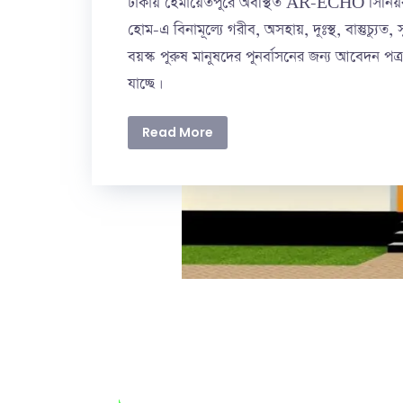
ঢাকায় হেমায়েতপুরে অবস্থিত AR-ECHO সিনিয়
হোম-এ বিনামূল্যে গরীব, অসহায়, দুঃস্থ, বাস্তুচ্যুত, 
বয়স্ক পুরুষ মানুষদের পুনর্বাসনের জন্য আবেদন পত্
যাচ্ছে।
Read More