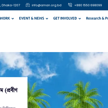
, Dhaka-1207
info@aman.org.bd
+880 1550 698099
 WORK
EVENT & NEWS
GET INVOLVED
Research & P
(প্রবীণ