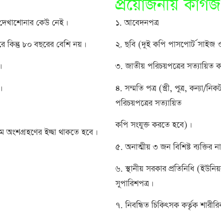
প্রয়োজনীয় কাগজ 
ের দেখাশোনার কেউ নেই।
১. আবেদনপত্র
 কিন্তু ৮০ বছরের বেশি নয়।
২. ছবি (দুই কপি পাসপোর্ট সাইজ ও 
।
৩. জাতীয় পরিচয়পত্রের সত্যায়িত 
।
৪. সম্মতি পত্র (স্ত্রী, পুত্র, কন্যা/
পরিচয়পত্রের সত্যায়িত
কপি সংযুক্ত করতে হবে)।
ে অংশগ্রহণের ইচ্ছা থাকতে হবে।
৫. অনাত্মীয় ৩ জন বিশিষ্ট ব্যক্তির
৬. স্থানীয় সরকার প্রতিনিধি (ইউন
সুপারিশপত্র।
৭. নিবন্ধিত চিকিৎসক কর্তৃক শারীর