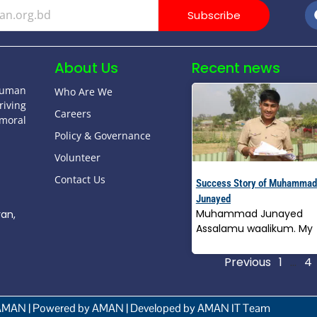
Subscribe
About Us
Recent news
human
Who Are We
riving
Careers
moral
Policy & Governance
Volunteer
Contact Us
Success Story of Muhammad
Junayed
Muhammad Junayed
yan,
Assalamu waalikum. My
Read More »
Previous
1
…
4
AMAN | Powered by AMAN | Developed by AMAN IT Team