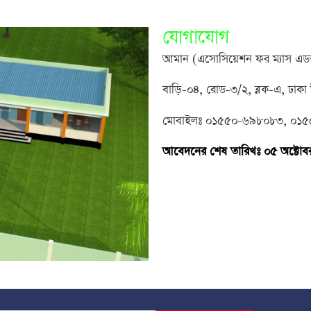
যোগাযোগ
আমান (এসোসিয়েশন ফর ম্যাস এডভান
বাড়ি-০৪, রোড-৩/২, ব্লক-এ, ঢাকা 
মোবাইলঃ ০১৫৫০-৬৯৮০৮৩, ০১
আবেদনের শেষ তারিখঃ ০৫ অক্টোব