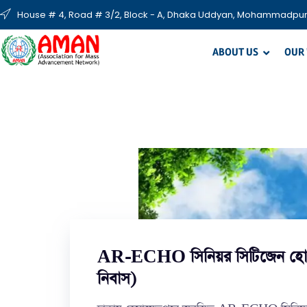
House # 4, Road # 3/2, Block - A, Dhaka Uddyan, Mohammadpur
ABOUT US
OUR
AR-ECHO সিনিয়র সিটিজেন হোম 
নিবাস)