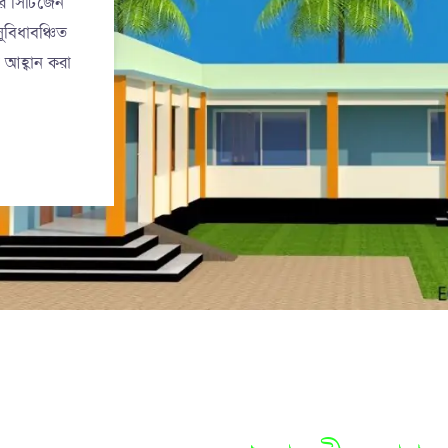
র সিটিজেন
সুবিধাবঞ্চিত
র আহ্বান করা