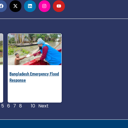
Bangladesh Emergency Flood
Response
Read More »
5
6
7
8
…
10
Next