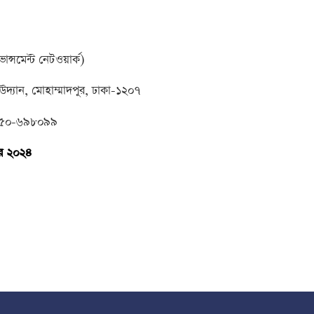
্সমেন্ট নেটওয়ার্ক)
উদ্যান, মোহাম্মাদপুর, ঢাকা-১২০৭
৫৫০-৬৯৮০৯৯
র ২০২৪